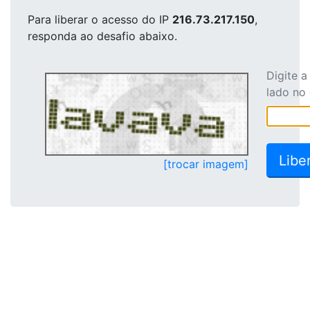
Para liberar o acesso
do IP
216.73.217.150
,
responda ao desafio abaixo.
Digite 
lado no
[trocar imagem]