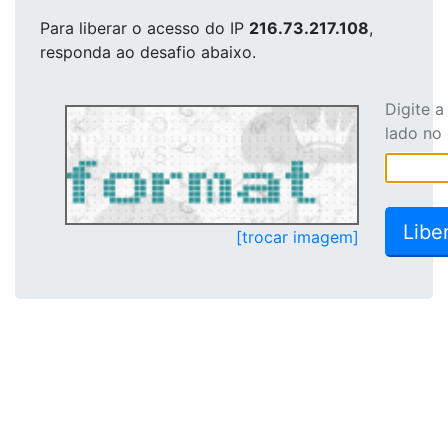
Para liberar o acesso
do IP
216.73.217.108
,
responda ao desafio abaixo.
Digite 
lado no
[trocar imagem]