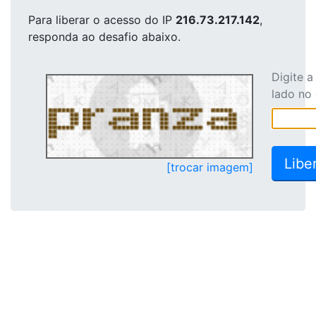
Para liberar o acesso
do IP
216.73.217.142
,
responda ao desafio abaixo.
Digite 
lado no
[trocar imagem]